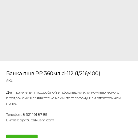
Банка пщв РР 360мл d-112 (1/216/400)
SKU:
Для получения подробной информации или коммерческого
предложения свяжитесь с нами по телефону или электронной
почте.
Телефон: 8 921 191 87 85
E-mail: op@upakuem.com